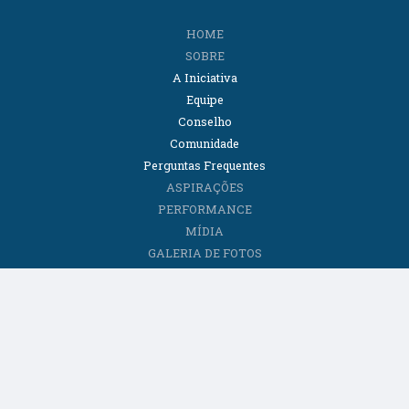
HOME
SOBRE
A Iniciativa
Equipe
Conselho
Comunidade
Perguntas Frequentes
ASPIRAÇÕES
PERFORMANCE
MÍDIA
GALERIA DE FOTOS
CONTEÚDOS
Artigos
E-books
Institucional
Podcasts
Relatórios
Vídeos