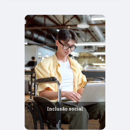
melhorar o ambiente de negócio (como a reforma
tributária), uma maior integração internacional,
incentivos para o aumento do investimento privado
e em inovação e melhorias na qualidade do sistema
educacional brasileiro.
2. Inclusão social:
a questão-chave da dimensão
social é a criação de condições efetivas de
mobilidade social que enfrentem nossa desigualdade
estrutural e permitam acelerar estratégias de
desenvolvimento socioambiental sustentável.
O contexto global após a redemocratização e a
Constituição de 1988 é de avanços relevantes em
diversas áreas sociais. No entanto, os avanços em
regra foram lentos, sobretudo diante da ótica dos
Inclusão social
desafios de uma economia de baixo carbono, da
reconfiguração do mundo do trabalho, do final do
ciclo da transição demográfica e da estruturação de