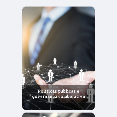
uma sociedade global do conhecimento.
3. Prosperidade ambiental:
a situação atual do Brasil
em termos ambientais pode ser resumida pelas três
principais agendas da dimensão Ambiental do
Imagine Brasil: (i) conservação e restauração dos
biomas e sua biodiversidade, (ii) melhoria da
qualidade das águas e dos solos, e (iii) melhoria da
qualidade do ar.
De maneira transversal a essas agendas ambientais e
com interface com as demais dimensões do Imagine
Brasil (social, econômico e governança), estão as
agendas da economia verde e inclusiva, com foco na
Políticas públicas e
mitigação e adaptação às mudanças climáticas.
governança colaborativa
4. Governança colaborativa:
o Brasil aproveita pouco
os recursos que produz. Segundo dados do Banco