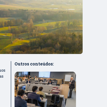
Outros conteúdos:
hos
as