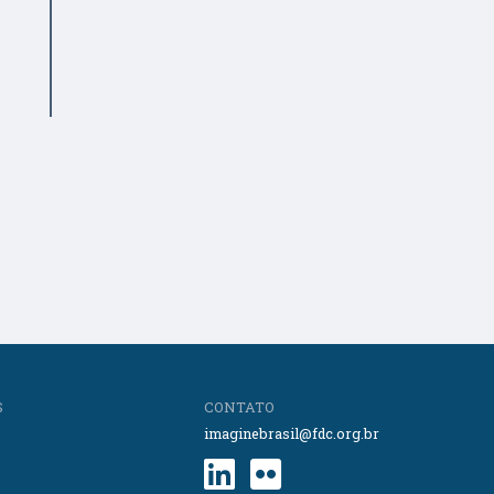
S
CONTATO
imaginebrasil@fdc.org.br