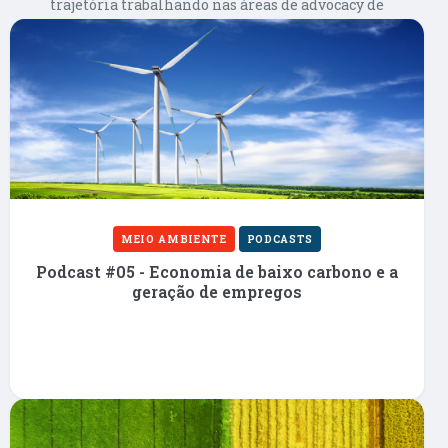
trajetória trabalhando nas áreas de advocacy de
políticas públicas, meio ambiente e mudanças
climáticas, desenvolvimento sustentável e
filantropia. Atualmente é membro da Rede
Mulheres Líderes Brasileiras pela
Sustentabilidade, Fundação Gold Standard,
ClimaInfo, Instituto República, Transparência
Internacional e IPAM.
Benjamin Benzaquen Sicsú
MEIO AMBIENTE
PODCASTS
Ex-ministro e secretário-executivo do
Ministério do Desenvolvimento, Indústria e
Podcast #05 - Economia de baixo carbono e a
Comércio Exterior do governo Fernando
geração de empregos
Henrique Cardoso e Presidente do Conselho de
Administração da Fundação Amazônia
Sustentável – FAS. É vice-presidente de negócios
da Samsung para a América Latina.
Bráulio José Ferreira de Souza Dias