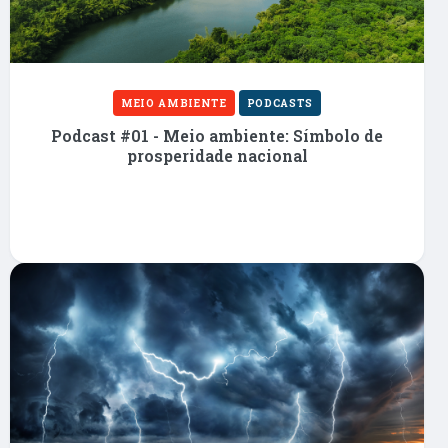
Universidade Federal do Rio de Janeiro
(IE/UFRJ), Tem vasta experiência em ensino e
pesquisa na área de Economia, com ênfase em
Economia do Meio Ambiente.
MEIO AMBIENTE
PODCASTS
José Carlos Carvalho
Podcast #01 - Meio ambiente: Símbolo de
prosperidade nacional
Foi ministro do Meio Ambiente no governo
Fernando Henrique Cardoso. Em 2002
representou o Brasil na Rio + 10 em
Johanesburgo, na África do Sul. Foi conselheiro
na Conama, representando o estado de MG de
2003 a 2009. Em 2007 foi eleito membro do
Conselho da Administração da Companhia de
Saneamento de Minas Gerais (COPASA-MG) e
reelegeu-se em 2009. Atuou como o secretário de
Meio Ambiente e Desenvolvimento Sustentável
de Minas Gerais de 2007 a 2010.
Maria Dalce Ricas